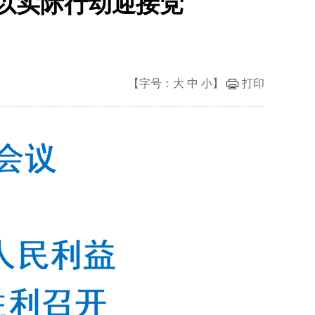
 以实际行动迎接党
【字号：
大
中
小
】
打印